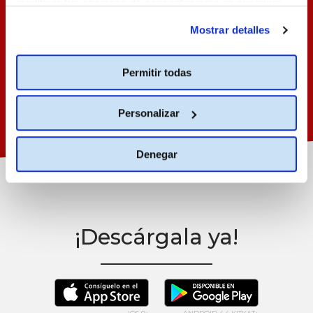
modificar tus opciones de consentimiento en cualquier
pasos,
momento.
Más información
¡SIN HACER
Mostrar detalles
COLAS!
Permitir todas
Personalizar
Denegar
¡Descárgala ya!