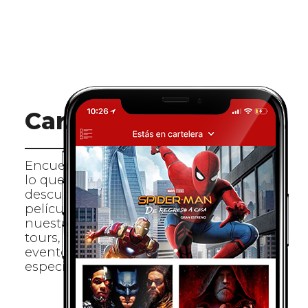
Cartelera
Encuentra rápido
lo que buscas y
descubre nuevas
películas, conoce
nuestros estrenos,
tours, festivales y
eventos
especiales.