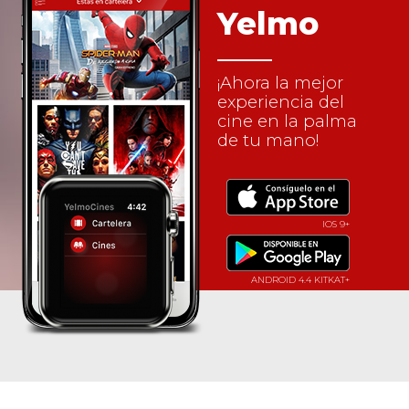
Yelmo
¡Ahora la mejor
experiencia del
cine en la palma
de tu mano!