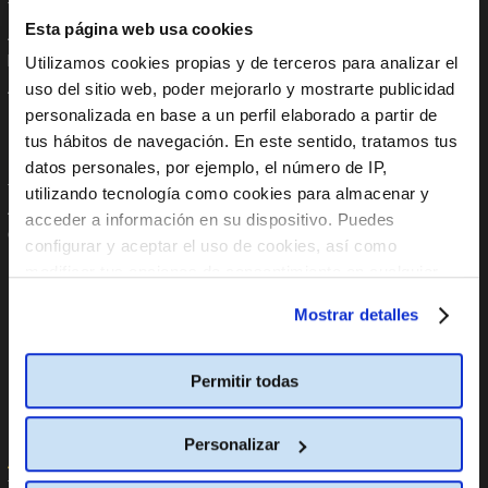
Trabaja con nosotros
Instagram
Esta página web usa cookies
Anúnciate en Cine Yelmo
Tik Tok
Reservas de colegios
YouTube
Utilizamos cookies propias y de terceros para analizar el
Apoyo Institucional
Linkedin
uso del sitio web, poder mejorarlo y mostrarte publicidad
Aplicaciones móviles
personalizada en base a un perfil elaborado a partir de
tus hábitos de navegación. En este sentido, tratamos tus
En tu Móvil
Políticas
datos personales, por ejemplo, el número de IP,
utilizando tecnología como cookies para almacenar y
App Store
Código global de integridad
acceder a información en su dispositivo. Puedes
Google Play
Política internacional
configurar y aceptar el uso de cookies, así como
anticorrupción
modificar tus opciones de consentimiento en cualquier
Política Global de Protección
Datos Personales
momento.
Más información
Mostrar detalles
Política Global de Diversidad,
Equidad de Género, Inclusión,
No Discriminación y No Acoso
Permitir todas
Línea de Denuncia
Informe PCbCR
Personalizar
Ayuda