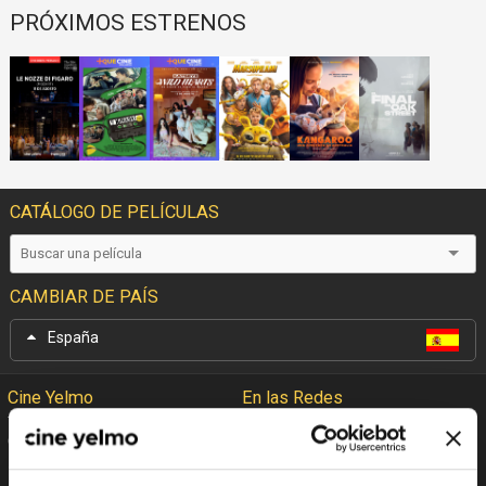
PRÓXIMOS ESTRENOS
CATÁLOGO DE PELÍCULAS
CAMBIAR DE PAÍS
España
Cine Yelmo
En las Redes
Garantía Cine Yelmo
Facebook
+Que Cine
Twitter