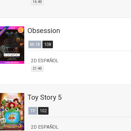
16:40
Obsession
M-18
108
2D ESPAÑOL
21:40
Toy Story 5
TP
102
2D ESPAÑOL