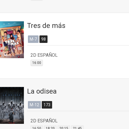
Tres de más
M-7
98
2D ESPAÑOL
16:00
La odisea
M-12
173
2D ESPAÑOL
16:50
18:20
20:15
21:45