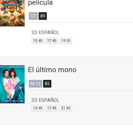
película
TP
89
2D ESPAÑOL
15:45
17:40
19:35
El último mono
M-12
85
2D ESPAÑOL
15:45
17:45
21:30