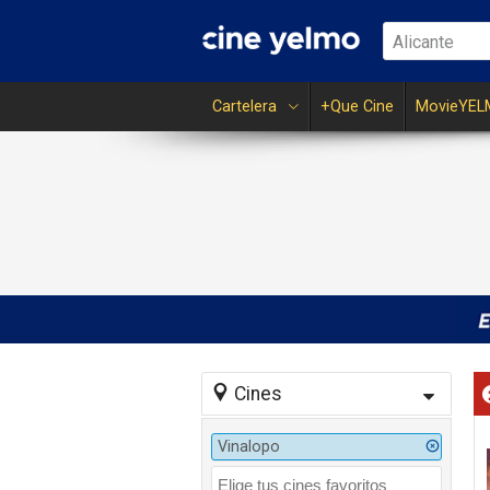
Alicante
Cartelera
+Que Cine
MovieYEL
Cines
Vinalopo