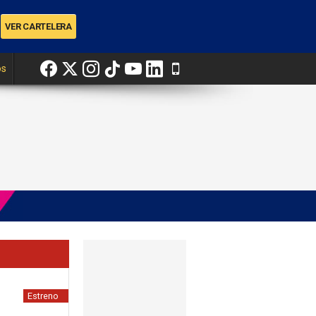
os
Estreno