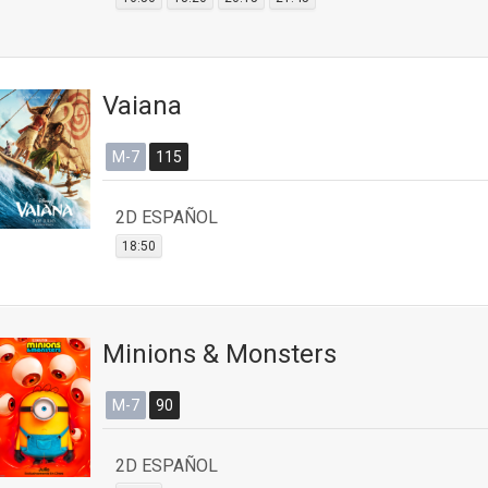
Vaiana
M-7
115
2D ESPAÑOL
18:50
Minions & Monsters
M-7
90
2D ESPAÑOL