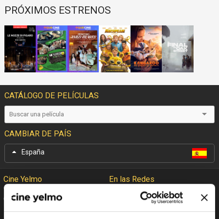
PRÓXIMOS ESTRENOS
CATÁLOGO DE PELÍCULAS
CAMBIAR DE PAÍS
España
Cine Yelmo
En las Redes
Garantía Cine Yelmo
Facebook
+Que Cine
Twitter