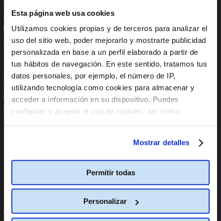
Trabaja con nosotros
Instagram
Esta página web usa cookies
Anúnciate en Cine Yelmo
Tik Tok
Reservas de colegios
YouTube
Utilizamos cookies propias y de terceros para analizar el
Apoyo Institucional
Linkedin
uso del sitio web, poder mejorarlo y mostrarte publicidad
Aplicaciones móviles
personalizada en base a un perfil elaborado a partir de
tus hábitos de navegación. En este sentido, tratamos tus
En tu Móvil
Políticas
datos personales, por ejemplo, el número de IP,
utilizando tecnología como cookies para almacenar y
App Store
Código global de integridad
acceder a información en su dispositivo. Puedes
Google Play
Política internacional
configurar y aceptar el uso de cookies, así como
anticorrupción
modificar tus opciones de consentimiento en cualquier
Política Global de Protección
Datos Personales
momento.
Más información
Mostrar detalles
Política Global de Diversidad,
Equidad de Género, Inclusión,
No Discriminación y No Acoso
Permitir todas
Línea de Denuncia
Informe PCbCR
Personalizar
Ayuda