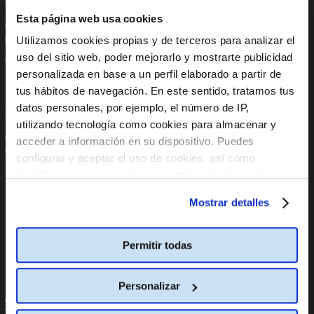
Trabaja con nosotros
Instagram
Esta página web usa cookies
Anúnciate en Cine Yelmo
Tik Tok
Reservas de colegios
YouTube
Utilizamos cookies propias y de terceros para analizar el
Apoyo Institucional
Linkedin
uso del sitio web, poder mejorarlo y mostrarte publicidad
Aplicaciones móviles
personalizada en base a un perfil elaborado a partir de
tus hábitos de navegación. En este sentido, tratamos tus
En tu Móvil
Políticas
datos personales, por ejemplo, el número de IP,
utilizando tecnología como cookies para almacenar y
App Store
Código global de integridad
acceder a información en su dispositivo. Puedes
Google Play
Política internacional
configurar y aceptar el uso de cookies, así como
anticorrupción
modificar tus opciones de consentimiento en cualquier
Política Global de Protección
Datos Personales
momento.
Más información
Mostrar detalles
Política Global de Diversidad,
Equidad de Género, Inclusión,
No Discriminación y No Acoso
Permitir todas
Línea de Denuncia
Informe PCbCR
Personalizar
Ayuda