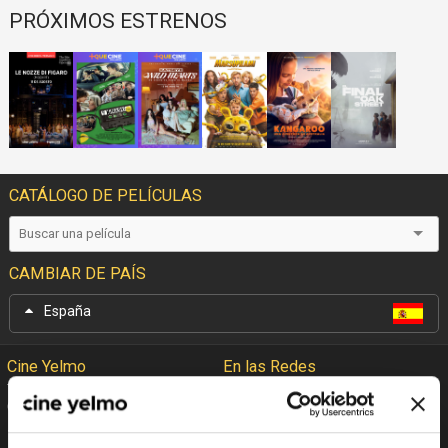
PRÓXIMOS ESTRENOS
CATÁLOGO DE PELÍCULAS
CAMBIAR DE PAÍS
España
Cine Yelmo
En las Redes
Garantía Cine Yelmo
Facebook
+Que Cine
Twitter