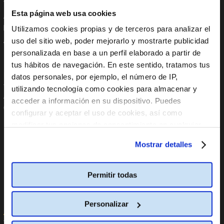
Trabaja con nosotros
Instagram
Esta página web usa cookies
Anúnciate en Cine Yelmo
Tik Tok
Reservas de colegios
YouTube
Utilizamos cookies propias y de terceros para analizar el
Apoyo Institucional
Linkedin
uso del sitio web, poder mejorarlo y mostrarte publicidad
Aplicaciones móviles
personalizada en base a un perfil elaborado a partir de
tus hábitos de navegación. En este sentido, tratamos tus
En tu Móvil
Políticas
datos personales, por ejemplo, el número de IP,
utilizando tecnología como cookies para almacenar y
App Store
Código global de integridad
acceder a información en su dispositivo. Puedes
Google Play
Política internacional
configurar y aceptar el uso de cookies, así como
anticorrupción
modificar tus opciones de consentimiento en cualquier
Política Global de Protección
Datos Personales
momento.
Más información
Mostrar detalles
Política Global de Diversidad,
Equidad de Género, Inclusión,
No Discriminación y No Acoso
Permitir todas
Línea de Denuncia
Informe PCbCR
Personalizar
Ayuda