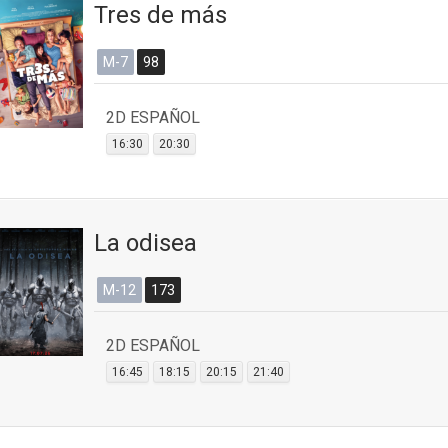
Tres de más
M-7
98
2D ESPAÑOL
16:30
20:30
La odisea
M-12
173
2D ESPAÑOL
16:45
18:15
20:15
21:40