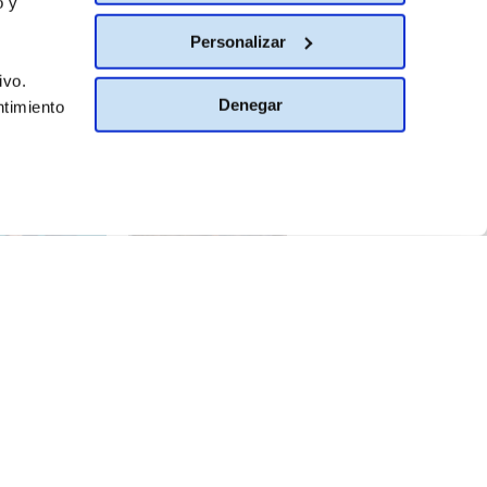
o y
Personalizar
ivo.
Denegar
ntimiento
BIAR DE PAÍS
España