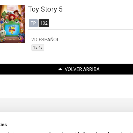
Toy Story 5
TP
102
2D ESPAÑOL
15:45
VOLVER ARRIBA
ies