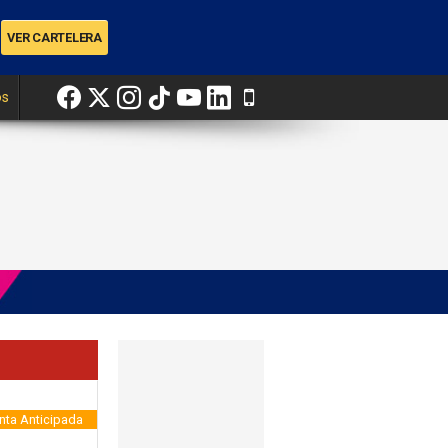
os
nta Anticipada