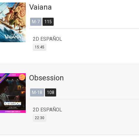
Vaiana
M-7
115
2D ESPAÑOL
15:45
Obsession
M-18
108
2D ESPAÑOL
22:30