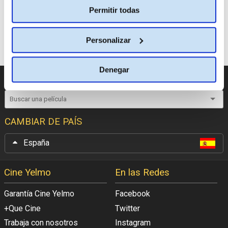
Permitir todas
En cartelera
Ver
más
películas con
Personalizar
Garantía Cine Yelmo
Denegar
CATÁLOGO DE PELÍCULAS
CAMBIAR DE PAÍS
España
Cine Yelmo
En las Redes
Garantía Cine Yelmo
Facebook
+Que Cine
Twitter
Trabaja con nosotros
Instagram