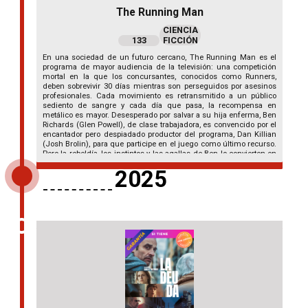
The Running Man
CIENCIA
133
FICCIÓN
En una sociedad de un futuro cercano, The Running Man es el
programa de mayor audiencia de la televisión: una competición
mortal en la que los concursantes, conocidos como Runners,
deben sobrevivir 30 días mientras son perseguidos por asesinos
profesionales. Cada movimiento es retransmitido a un público
sediento de sangre y cada día que pasa, la recompensa en
metálico es mayor. Desesperado por salvar a su hija enferma, Ben
Richards (Glen Powell), de clase trabajadora, es convencido por el
encantador pero despiadado productor del programa, Dan Killian
(Josh Brolin), para que participe en el juego como último recurso.
Pero la rebeldía, los instintos y las agallas de Ben lo convierten en
un inesperado favorito de los fans y en una amenaza para todo el
2025
sistema. A medida que se disparan los índices de audiencia,
también lo hace el peligro, y Ben debe burlar no sólo a los
Cazadores, sino a una nación adicta a verle caer.