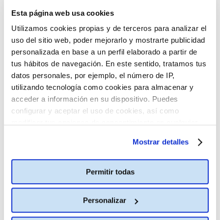
18:00
Esta página web usa cookies
Utilizamos cookies propias y de terceros para analizar el
uso del sitio web, poder mejorarlo y mostrarte publicidad
El último mono
Estreno
personalizada en base a un perfil elaborado a partir de
tus hábitos de navegación. En este sentido, tratamos tus
M-12
85
datos personales, por ejemplo, el número de IP,
utilizando tecnología como cookies para almacenar y
acceder a información en su dispositivo. Puedes
2D ESPAÑOL
configurar y aceptar el uso de cookies, así como
15:30
20:30
22:50
modificar tus opciones de consentimiento en cualquier
momento.
Más información
Mostrar detalles
La Patrulla Canina: La dino
Estreno
película
Permitir todas
TP
89
Personalizar
2D INGLÉS