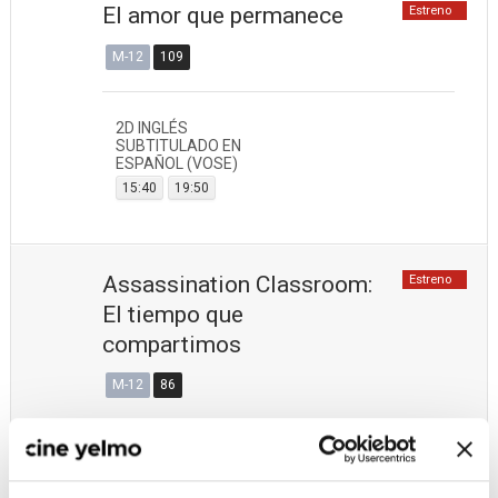
El amor que permanece
Estreno
M-12
109
2D INGLÉS
SUBTITULADO EN
ESPAÑOL (VOSE)
15:40
19:50
Assassination Classroom:
Estreno
El tiempo que
compartimos
M-12
86
2D JAPONÉS
SUBTITULADO EN
ESPAÑOL (VOSE)