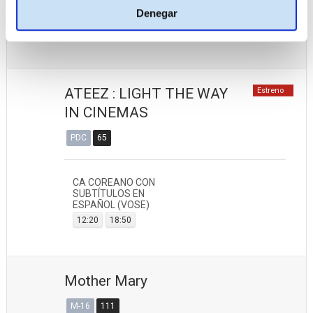
SUBTITULADO EN
Denegar
ESPAÑOL (VOSE)
12:10
16:00
18:10
ATEEZ : LIGHT THE WAY
Estreno
IN CINEMAS
PDC
65
CA COREANO CON
SUBTÍTULOS EN
ESPAÑOL (VOSE)
12:20
18:50
Mother Mary
M-16
111