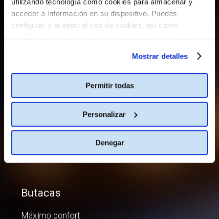
utilizando tecnología como cookies para almacenar y
acceder a información en su dispositivo. Puedes
Sala
configurar y aceptar el uso de cookies, así como
modificar tus opciones de consentimiento en cualquier
Sorprendente
momento.
Más información
Mostrar detalles
La única sala con sonido quantum inmersivo.
Atractiva
Permitir todas
Pantalla y sala de gran tamaño, que te ofrecen una perfecta
perspectiva e inmejorable visibilidad.
Personalizar
Vanguardista
Denegar
Pantalla plateada y proyectores 4K para disfrutar de
imágenes con la más alta definición y luminosidad.
Butacas
Máximo confort