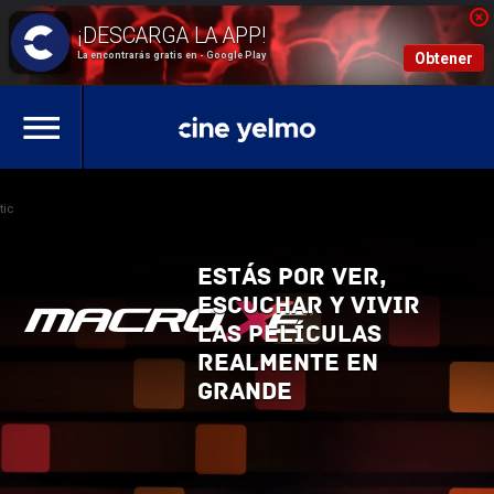
La encontrarás gratis en - Google Play
Obtener
tic
Estás por ver,
escuchar y vivir
las películas
realmente en
grande