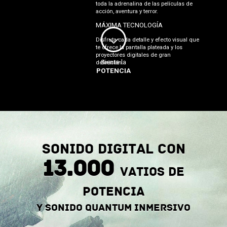
toda la adrenalina de las películas de
acción, aventura y terror.
MÁXIMA TECNOLOGÍA
Disfruta cada detalle y efecto visual que
te ofrece la pantalla plateada y los
proyectores digitales de gran
Siente la
definición.
POTENCIA
Sonido digital con
13.000
vatios de
potencia
y sonido quantum inmersivo