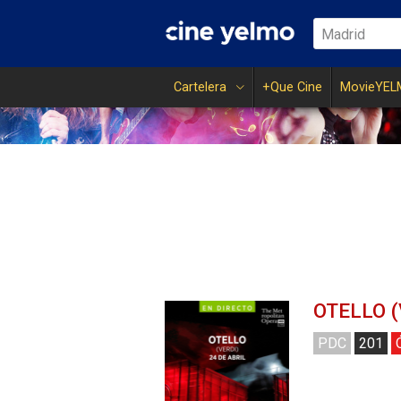
Madrid
Cartelera
+Que Cine
MovieYEL
OTELLO (
PDC
201