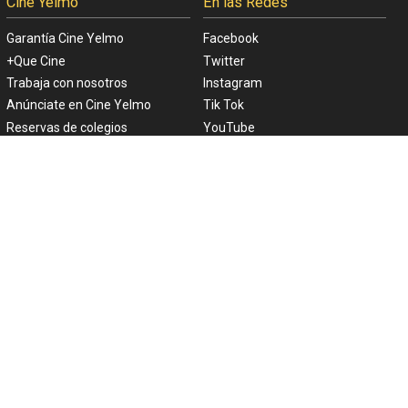
Cine Yelmo
En las Redes
Garantía Cine Yelmo
Facebook
+Que Cine
Twitter
Trabaja con nosotros
Instagram
Anúnciate en Cine Yelmo
Tik Tok
Reservas de colegios
YouTube
Apoyo Institucional
Linkedin
Aplicaciones móviles
En tu Móvil
Políticas
App Store
Código global de integridad
Google Play
Política internacional
anticorrupción
Política Global de Protección
Datos Personales
Política Global de Diversidad,
Equidad de Género, Inclusión,
No Discriminación y No Acoso
Línea de Denuncia