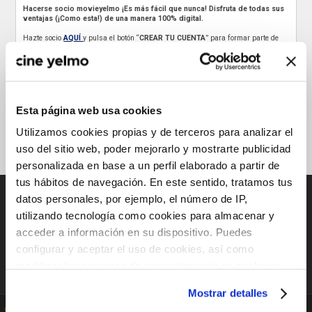
Hacerse socio movieyelmo ¡Es más fácil que nunca! Disfruta de todas sus
ventajas (¡Como esta!) de una manera 100% digital.
Hazte socio
AQUÍ
y pulsa el botón “
CREAR TU CUENTA
” para formar parte de
movieyelmo donde podrás acumular puntos, tener
precios exclusivos solo
para socios, tener un menú exclusivo los miércoles, obtener tus palomitas
gratis (solo para nuevos socios)
y muchas sorpresas más….
*Este beneficio se verá reflejado entre 5 a 30 minutos después de la creación del
socio movieyelmo.
Esta página web usa cookies
Utilizamos cookies propias y de terceros para analizar el
uso del sitio web, poder mejorarlo y mostrarte publicidad
REGRESAR A LAS PROMOCIONES
personalizada en base a un perfil elaborado a partir de
tus hábitos de navegación. En este sentido, tratamos tus
CATÁLOGO DE PELÍCULAS
datos personales, por ejemplo, el número de IP,
utilizando tecnología como cookies para almacenar y
acceder a información en su dispositivo. Puedes
CAMBIAR DE PAÍS
configurar y aceptar el uso de cookies, así como
modificar tus opciones de consentimiento en cualquier
España
momento.
Más información
Mostrar detalles
Cine Yelmo
En las Redes