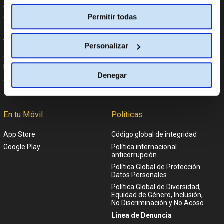
Permitir todas
Garantía Cine Yelmo
Facebook
+Que Cine
Twitter
Trabaja con nosotros
Instagram
Personalizar
Anúnciate en Cine Yelmo
Tik Tok
Reservas de colegios
YouTube
Denegar
Apoyo Institucional
Linkedin
Aplicaciones móviles
En tu Móvil
Políticas
App Store
Código global de integridad
Google Play
Política internacional
anticorrupción
Política Global de Protección
Datos Personales
Política Global de Diversidad,
Equidad de Género, Inclusión,
No Discriminación y No Acoso
Línea de Denuncia