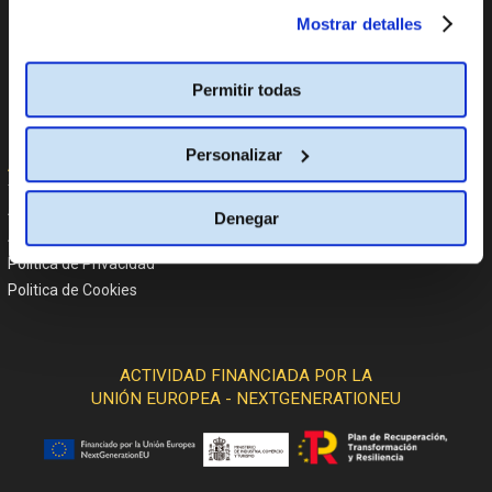
momento.
Más información
Mostrar detalles
Política Global de Diversidad,
Equidad de Género, Inclusión,
No Discriminación y No Acoso
Línea de Denuncia
Permitir todas
Informe PCbCR
Personalizar
Ayuda
Atención al cliente
Denegar
Aviso Legal
Política de Privacidad
Politica de Cookies
ACTIVIDAD FINANCIADA POR LA
UNIÓN EUROPEA - NEXTGENERATIONEU