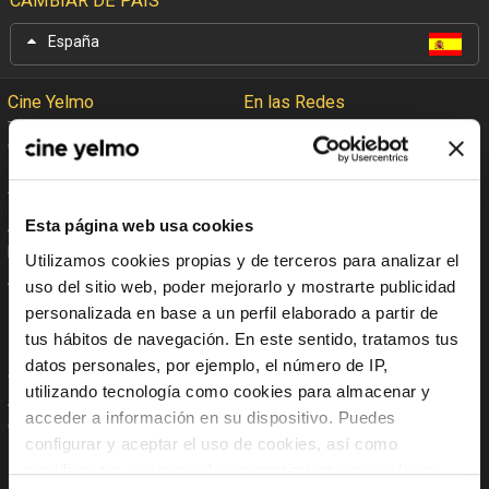
CAMBIAR DE PAÍS
España
Cine Yelmo
En las Redes
Garantía Cine Yelmo
Facebook
+Que Cine
Twitter
Trabaja con nosotros
Instagram
Esta página web usa cookies
Anúnciate en Cine Yelmo
Tik Tok
Reservas de colegios
YouTube
Utilizamos cookies propias y de terceros para analizar el
Apoyo Institucional
Linkedin
uso del sitio web, poder mejorarlo y mostrarte publicidad
Aplicaciones móviles
personalizada en base a un perfil elaborado a partir de
tus hábitos de navegación. En este sentido, tratamos tus
En tu Móvil
Políticas
datos personales, por ejemplo, el número de IP,
utilizando tecnología como cookies para almacenar y
App Store
Código global de integridad
acceder a información en su dispositivo. Puedes
Google Play
Política internacional
configurar y aceptar el uso de cookies, así como
anticorrupción
modificar tus opciones de consentimiento en cualquier
Política Global de Protección
Datos Personales