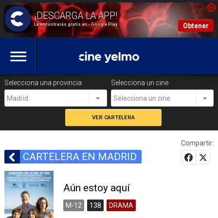
La encontrarás gratis en - Google Play
Obtener
Selecciona una provincia
Selecciona un cine
Madrid
Selecciona un cine
Compartir:
CARTELERA EN MADRID
Aún estoy aquí
M-12
138
DRAMA