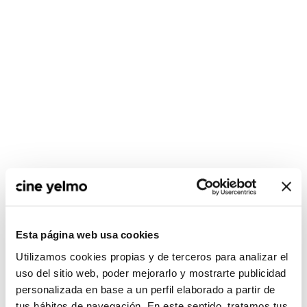
CONSULTA MÁS HORARIOS
Esta página web usa cookies
Utilizamos cookies propias y de terceros para analizar el
uso del sitio web, poder mejorarlo y mostrarte publicidad
personalizada en base a un perfil elaborado a partir de
No hay películas con el
tus hábitos de navegación. En este sentido, tratamos tus