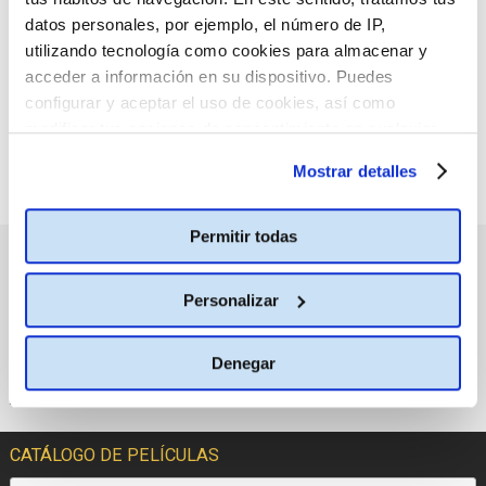
:(
criterio de búsqueda
datos personales, por ejemplo, el número de IP,
seleccionado.
utilizando tecnología como cookies para almacenar y
acceder a información en su dispositivo. Puedes
configurar y aceptar el uso de cookies, así como
modificar tus opciones de consentimiento en cualquier
momento.
Más información
Mostrar detalles
Permitir todas
PRÓXIMOS ESTRENOS
Personalizar
Denegar
CATÁLOGO DE PELÍCULAS