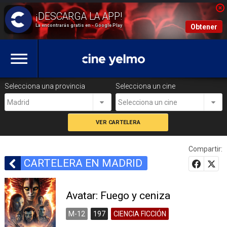
La encontrarás gratis en - Google Play
Obtener
Selecciona una provincia
Selecciona un cine
Madrid
Selecciona un cine
Compartir:
CARTELERA EN MADRID
Avatar: Fuego y ceniza
M-12
197
CIENCIA FICCIÓN