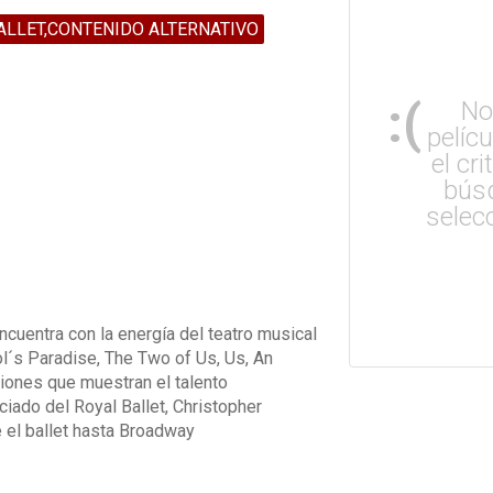
ALLET,CONTENIDO ALTERNATIVO
:(
No
pelíc
el cri
bús
selec
cuentra con la energía del teatro musical
ol´s Paradise, The Two of Us, Us, An
ciones que muestran el talento
ociado del Royal Ballet, Christopher
 el ballet hasta Broadway