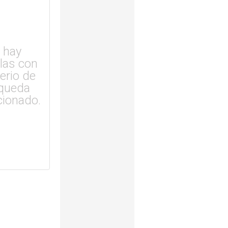
 hay
ulas con
terio de
queda
cionado.