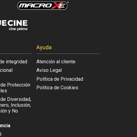
Ayuda
de integridad
Atención al cliente
acional
Aviso Legal
Política de Privacidad
l de Protección
Politica de Cookies
les
 de Diversidad,
ero, Inclusión,
ión y No
uncia
R