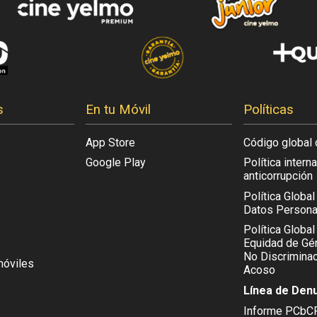
s
En tu Móvil
Políticas
App Store
Código global 
Google Play
Política intern
anticorrupción
Política Globa
Datos Persona
Política Global
Equidad de Gén
No Discriminac
móviles
Acoso
Línea de Den
Informe PCbC