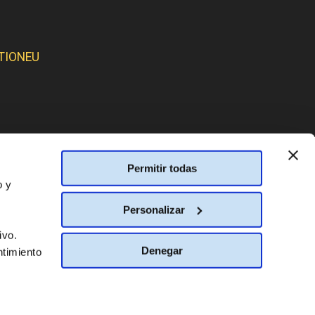
TIONEU
SMOS:
Permitir todas
o y
Personalizar
ivo.
Denegar
ntimiento