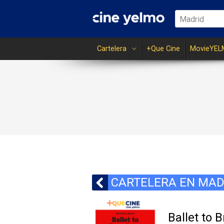
Madrid
Cartelera
+Que Cine
MovieYEL
CARTELERA EN MAD
Ballet to 