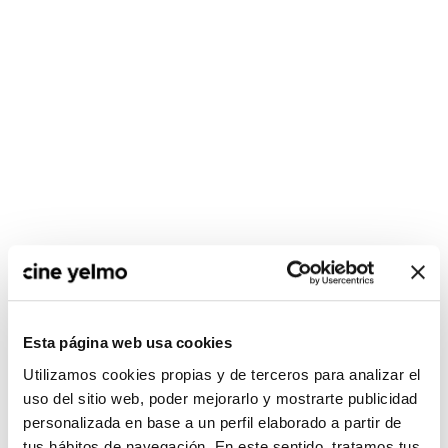
CONSULTA MÁS HORARIOS
Esta página web usa cookies
Utilizamos cookies propias y de terceros para analizar el
uso del sitio web, poder mejorarlo y mostrarte publicidad
personalizada en base a un perfil elaborado a partir de
No hay películas con el
tus hábitos de navegación. En este sentido, tratamos tus