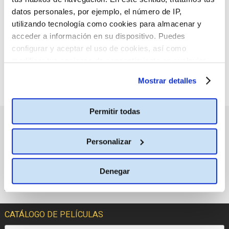
:(
criterio de búsqueda
datos personales, por ejemplo, el número de IP,
seleccionado.
utilizando tecnología como cookies para almacenar y
acceder a información en su dispositivo. Puedes
configurar y aceptar el uso de cookies, así como
modificar tus opciones de consentimiento en cualquier
momento.
Más información
Mostrar detalles
Permitir todas
PRÓXIMOS ESTRENOS
Personalizar
Denegar
CATÁLOGO DE PELÍCULAS