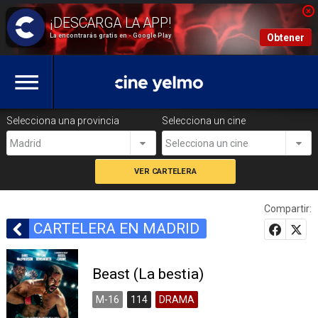
La encontrarás gratis en - Google Play
Obtener
Selecciona una provincia
Selecciona un cine
Madrid
Selecciona un cine
Compartir:
CARTELERA EN MADRID
Beast (La bestia)
M-16
114
DRAMA