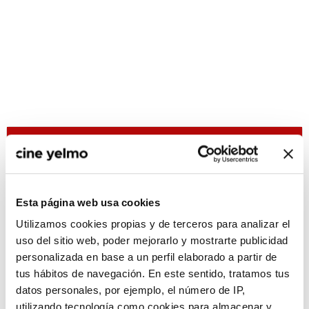
CONSULTA MÁS HORARIOS
Esta página web usa cookies
Utilizamos cookies propias y de terceros para analizar el
:(
No hay películas con el
uso del sitio web, poder mejorarlo y mostrarte publicidad
criterio de búsqueda
personalizada en base a un perfil elaborado a partir de
seleccionado.
tus hábitos de navegación. En este sentido, tratamos tus
datos personales, por ejemplo, el número de IP,
utilizando tecnología como cookies para almacenar y