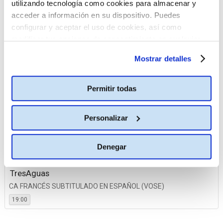
utilizando tecnología como cookies para almacenar y
acceder a información en su dispositivo. Puedes
14 noviembre
configurar y aceptar el uso de cookies, así como
modificar tus opciones de consentimiento en cualquier
Ideal
momento.
Más información
CA FRANCÉS SUBTITULADO EN ESPAÑOL (VOSE)
Mostrar detalles
19:00
La Vaguada
Permitir todas
CA FRANCÉS SUBTITULADO EN ESPAÑOL (VOSE)
19:00
Personalizar
Plaza Norte 2
CA FRANCÉS SUBTITULADO EN ESPAÑOL (VOSE)
Denegar
19:00
TresAguas
CA FRANCÉS SUBTITULADO EN ESPAÑOL (VOSE)
19:00