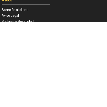
Ayuda
Atención al cliente
Aviso Legal
Política de Privacidad
Politica de Cookies
ACTIVIDAD FINANCIADA POR LA
UNIÓN EUROPEA - NEXTGENERATIONEU
CINE YELMO OBTIENE SOPORTE
DE LOS SIGUIENTES ORGANISMOS: