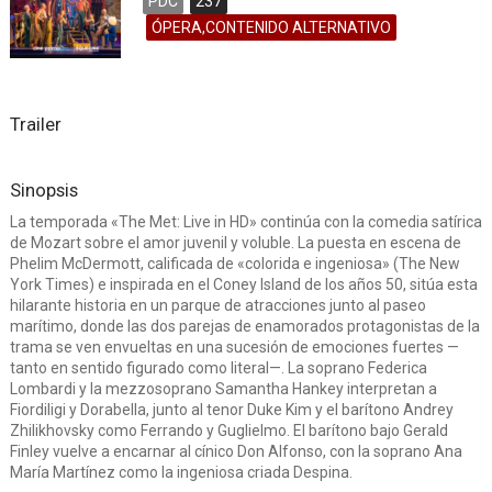
PDC
237
ÓPERA,CONTENIDO ALTERNATIVO
Trailer
Sinopsis
La temporada «The Met: Live in HD» continúa con la comedia satírica
de Mozart sobre el amor juvenil y voluble. La puesta en escena de
Phelim McDermott, calificada de «colorida e ingeniosa» (The New
York Times) e inspirada en el Coney Island de los años 50, sitúa esta
hilarante historia en un parque de atracciones junto al paseo
marítimo, donde las dos parejas de enamorados protagonistas de la
trama se ven envueltas en una sucesión de emociones fuertes —
tanto en sentido figurado como literal—. La soprano Federica
Lombardi y la mezzosoprano Samantha Hankey interpretan a
Fiordiligi y Dorabella, junto al tenor Duke Kim y el barítono Andrey
Zhilikhovsky como Ferrando y Guglielmo. El barítono bajo Gerald
Finley vuelve a encarnar al cínico Don Alfonso, con la soprano Ana
María Martínez como la ingeniosa criada Despina.