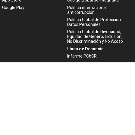
App Store
Código global de integridad
Google Play
Política internacional
anticorrupción
Política Global de Protección
Datos Personales
Política Global de Diversidad,
Equidad de Género, Inclusión,
No Discriminación y No Acoso
Línea de Denuncia
Informe PCbCR
Ayuda
Atención al cliente
Aviso Legal
Política de Privacidad
Politica de Cookies
ACTIVIDAD FINANCIADA POR LA
UNIÓN EUROPEA - NEXTGENERATIONEU