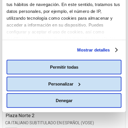
tus hábitos de navegación. En este sentido, tratamos tus
La Vaguada
datos personales, por ejemplo, el número de IP,
Plaza Norte 2
utilizando tecnología como cookies para almacenar y
Planetocio
acceder a información en su dispositivo. Puedes
configurar y aceptar el uso de cookies, así como
TresAguas
modificar tus opciones de consentimiento en cualquier
momento.
Más información
Mostrar detalles
03 octubre
Ideal
Permitir todas
CA ITALIANO SUBTITULADO EN ESPAÑOL (VOSE)
19:00
Personalizar
La Vaguada
CA ITALIANO SUBTITULADO EN ESPAÑOL (VOSE)
Denegar
19:00
Plaza Norte 2
CA ITALIANO SUBTITULADO EN ESPAÑOL (VOSE)