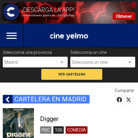
La encontrarás gratis en - Google Play
Obtener
Selecciona una provincia
Selecciona un cine
Madrid
Selecciona un cine
Compartir:
CARTELERA EN MADRID
Digger
PDC
100
COMEDIA