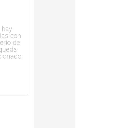
 hay
ulas con
terio de
queda
cionado.