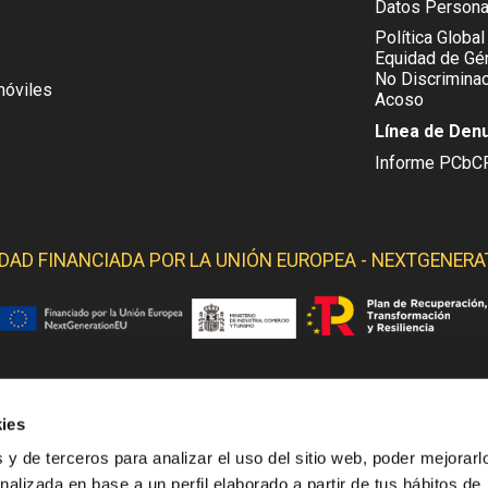
Datos Persona
Política Global
Equidad de Gén
No Discriminac
móviles
Acoso
Línea de Den
Informe PCbC
IDAD FINANCIADA POR LA
UNIÓN EUROPEA - NEXTGENERA
ies
 YELMO OBTIENE SOPORTE DE LOS SIGUIENTES ORGANI
 y de terceros para analizar el uso del sitio web, poder mejorarl
nalizada en base a un perfil elaborado a partir de tus hábitos de