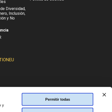
les
 de Diversidad,
ero, Inclusión,
ión y No
uncia
R
TIONEU
SMOS:
Permitir todas
o y