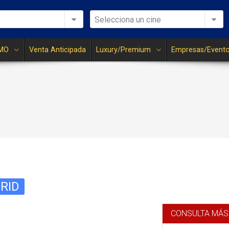
Selecciona un cine
MO
Venta Anticipada
Luxury/Premium
Empresas/Event
RID
CONSULTA MÁS