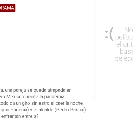
DRAMA
:(
No
pelíc
el cri
bús
selec
ra, una pareja se queda atrapada en
vo México durante la pandemia.
odo da un giro siniestro al caer la noche.
aquin Phoenix) y el alcalde (Pedro Pascal)
enfrentan entre sí.