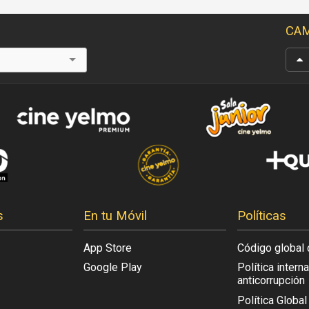
CAM
s
En tu Móvil
Políticas
App Store
Código global 
Google Play
Política intern
anticorrupción
Política Globa