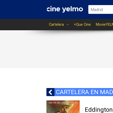
Madrid
Cartelera
+Que Cine
MovieYEL
CARTELERA EN MAD
Eddington