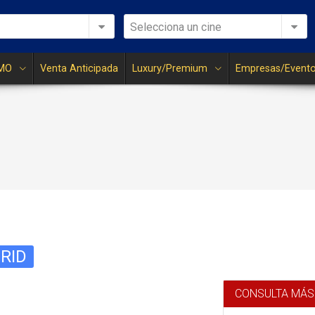
Selecciona un cine
MO
Venta Anticipada
Luxury/Premium
Empresas/Event
RID
CONSULTA MÁS