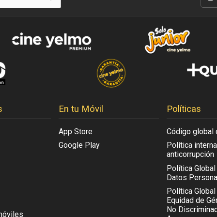
s
En tu Móvil
Políticas
App Store
Código global 
Google Play
Política intern
anticorrupción
Política Globa
Datos Persona
Política Global
Equidad de Gén
No Discriminac
móviles