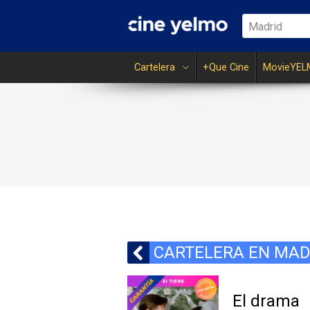
Madrid
Cartelera
+Que Cine
MovieYEL
CARTELERA EN MAD
El drama