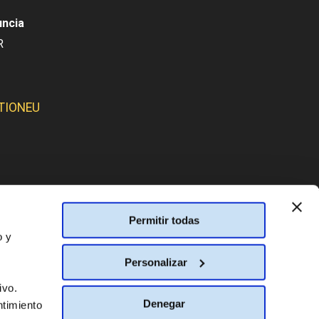
uncia
R
TIONEU
SMOS:
Permitir todas
o y
Personalizar
ivo.
Denegar
ntimiento