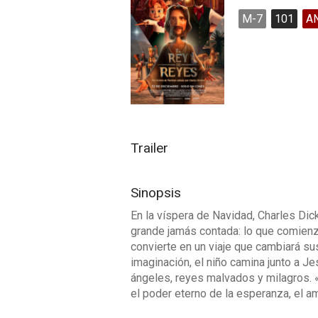
M-7
101
A
Trailer
Sinopsis
En la víspera de Navidad, Charles Dick
grande jamás contada: lo que comien
convierte en un viaje que cambiará su
imaginación, el niño camina junto a Jes
ángeles, reyes malvados y milagros. «
el poder eterno de la esperanza, el am