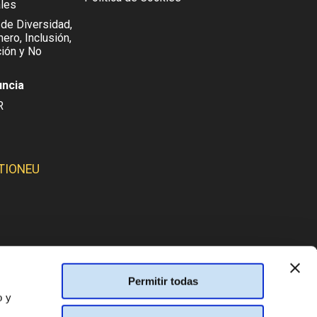
les
 de Diversidad,
ero, Inclusión,
ión y No
uncia
R
TIONEU
SMOS:
Permitir todas
o y