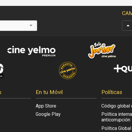
CAM
s
En tu Móvil
Políticas
App Store
Código global 
Google Play
Política intern
anticorrupción
Política Globa