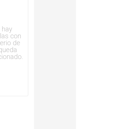
 hay
ulas con
terio de
queda
cionado.