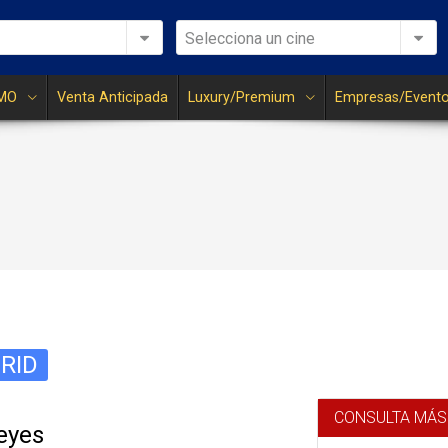
Selecciona un cine
MO
Venta Anticipada
Luxury/Premium
Empresas/Event
RID
CONSULTA MÁS
reyes