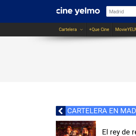
Madrid
Cartelera
+Que Cine
MovieYEL
CARTELERA EN MAD
El rey de 