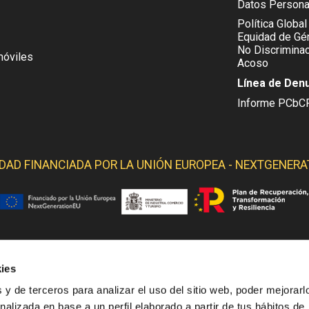
Datos Persona
Política Global
Equidad de Gén
No Discriminac
móviles
Acoso
Línea de Den
Informe PCbC
IDAD FINANCIADA POR LA
UNIÓN EUROPEA - NEXTGENERA
ies
 YELMO OBTIENE SOPORTE DE LOS SIGUIENTES ORGANI
 y de terceros para analizar el uso del sitio web, poder mejorarl
nalizada en base a un perfil elaborado a partir de tus hábitos de