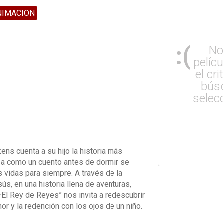
NIMACION
:(
No
pelíc
el cri
bús
selec
ens cuenta a su hijo la historia más
za como un cuento antes de dormir se
s vidas para siempre. A través de la
ús, en una historia llena de aventuras,
El Rey de Reyes” nos invita a redescubrir
or y la redención con los ojos de un niño.