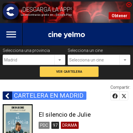
La encontrarás gratis en - Google Play
Obtener
Selecciona una provincia
Selecciona un cine
Madrid
Selecciona un cine
Compartir:
CARTELERA EN MADRID
El silencio de Julie
PDC
97
DRAMA