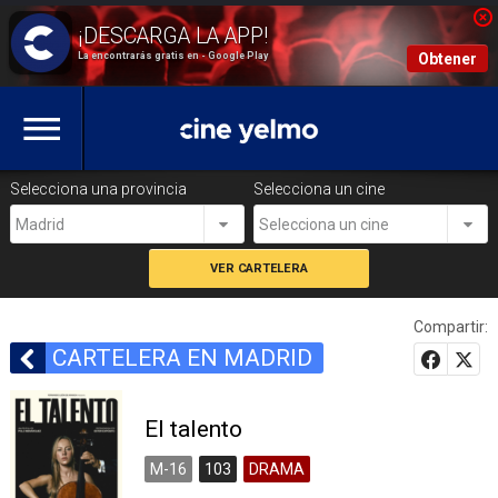
La encontrarás gratis en - Google Play
Obtener
Selecciona una provincia
Selecciona un cine
Madrid
Selecciona un cine
Compartir:
CARTELERA EN MADRID
El talento
M-16
103
DRAMA