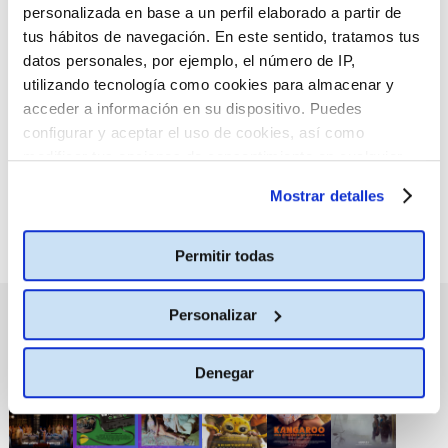
personalizada en base a un perfil elaborado a partir de
tus hábitos de navegación. En este sentido, tratamos tus
datos personales, por ejemplo, el número de IP,
:(
No hay películas con el
utilizando tecnología como cookies para almacenar y
criterio de búsqueda
acceder a información en su dispositivo. Puedes
seleccionado.
configurar y aceptar el uso de cookies, así como
modificar tus opciones de consentimiento en cualquier
momento.
Más información
Mostrar detalles
Permitir todas
Personalizar
PRÓXIMOS ESTRENOS
Denegar