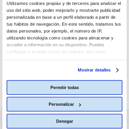
Utilizamos cookies propias y de terceros para analizar el
CONSULTA MÁS HORARIOS
uso del sitio web, poder mejorarlo y mostrarte publicidad
personalizada en base a un perfil elaborado a partir de
tus hábitos de navegación. En este sentido, tratamos tus
datos personales, por ejemplo, el número de IP,
utilizando tecnología como cookies para almacenar y
acceder a información en su dispositivo. Puedes
:(
No hay películas con el
configurar y aceptar el uso de cookies, así como
criterio de búsqueda
modificar tus opciones de consentimiento en cualquier
seleccionado.
momento.
Más información
Mostrar detalles
Permitir todas
Personalizar
PRÓXIMOS ESTRENOS
Denegar