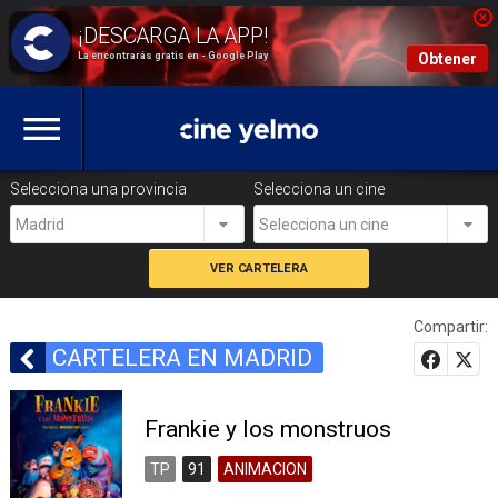
La encontrarás gratis en - Google Play
Obtener
Selecciona una provincia
Selecciona un cine
Madrid
Selecciona un cine
Compartir:
CARTELERA EN MADRID
Frankie y los monstruos
TP
91
ANIMACION