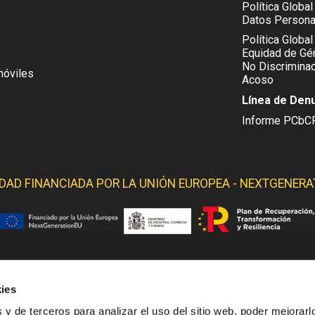
Política Globa
Datos Persona
Política Global
Equidad de Gén
No Discriminac
móviles
Acoso
Línea de Den
Informe PCbC
IDAD FINANCIADA POR LA
UNIÓN EUROPEA - NEXTGENERA
ies
 YELMO OBTIENE SOPORTE DE LOS SIGUIENTES ORGANI
 y de terceros para analizar el uso del sitio web, poder mejorarl