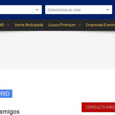
Selecciona un cine
MO
Venta Anticipada
Luxury/Premium
Empresas/Event
RID
CONSULTA MÁS
 amigos