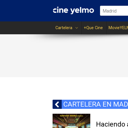
Madrid
Cartelera
+Que Cine
MovieYEL
CARTELERA EN MAD
Haciendo