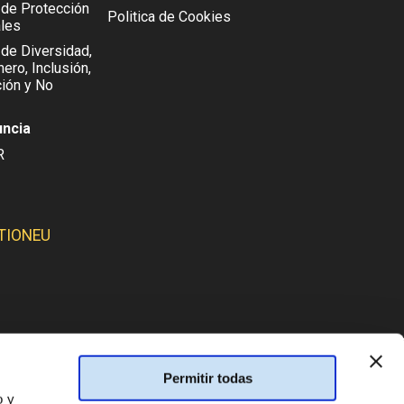
l de Protección
Politica de Cookies
les
 de Diversidad,
ero, Inclusión,
ión y No
uncia
R
TIONEU
SMOS:
Permitir todas
o y