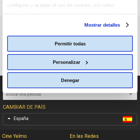
configurar y aceptar el uso de cookies, así como
modificar tus opciones de consentimiento en cualquier
momento.
Más información
Mostrar detalles
PRÓXIMOS ESTRENOS
Permitir todas
Personalizar
Denegar
CATÁLOGO DE PELÍCULAS
CAMBIAR DE PAÍS
España
Cine Yelmo
En las Redes