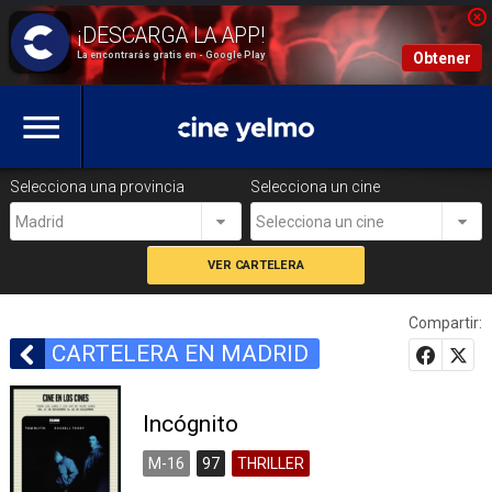
La encontrarás gratis en - Google Play
Obtener
Selecciona una provincia
Selecciona un cine
Madrid
Selecciona un cine
Compartir:
CARTELERA EN MADRID
Incógnito
M-16
97
THRILLER