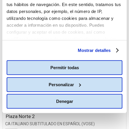
tus hábitos de navegación. En este sentido, tratamos tus
La Vaguada
datos personales, por ejemplo, el número de IP,
Plaza Norte 2
utilizando tecnología como cookies para almacenar y
Planetocio
acceder a información en su dispositivo. Puedes
configurar y aceptar el uso de cookies, así como
TresAguas
modificar tus opciones de consentimiento en cualquier
momento.
Más información
Mostrar detalles
23 enero
Ideal
Permitir todas
CA ITALIANO SUBTITULADO EN ESPAÑOL (VOSE)
19:00
Personalizar
La Vaguada
CA ITALIANO SUBTITULADO EN ESPAÑOL (VOSE)
Denegar
19:00
Plaza Norte 2
CA ITALIANO SUBTITULADO EN ESPAÑOL (VOSE)