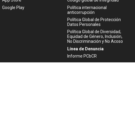
App Store
Código global de integridad
Google Play
Política internacional
anticorrupción
Política Global de Protección
Datos Personales
Política Global de Diversidad,
Equidad de Género, Inclusión,
No Discriminación y No Acoso
Línea de Denuncia
Informe PCbCR
Ayuda
Atención al cliente
Aviso Legal
Política de Privacidad
Politica de Cookies
ACTIVIDAD FINANCIADA POR LA
UNIÓN EUROPEA - NEXTGENERATIONEU