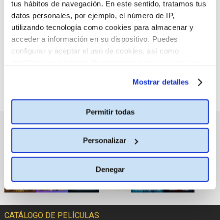
tus hábitos de navegación. En este sentido, tratamos tus
:(
No hay películas con el
datos personales, por ejemplo, el número de IP,
criterio de búsqueda
seleccionado.
utilizando tecnología como cookies para almacenar y
acceder a información en su dispositivo. Puedes
configurar y aceptar el uso de cookies, así como
modificar tus opciones de consentimiento en cualquier
momento.
Más información
Mostrar detalles
Permitir todas
PRÓXIMOS ESTRENOS
Personalizar
Denegar
CATÁLOGO DE PELÍCULAS