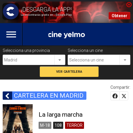
La encontrarás gratis en - Google Play
Obtener
Selecciona una provincia
Selecciona un cine
Madrid
Selecciona un cine
Compartir:
CARTELERA EN MADRID
La larga marcha
M-18
108
TERROR