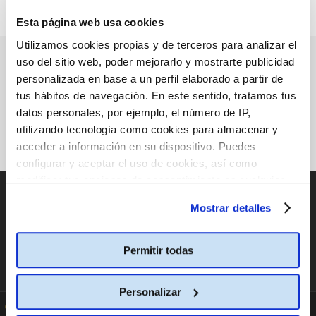
Esta página web usa cookies
Utilizamos cookies propias y de terceros para analizar el
PRÓXIMOS ESTRENOS
uso del sitio web, poder mejorarlo y mostrarte publicidad
personalizada en base a un perfil elaborado a partir de
tus hábitos de navegación. En este sentido, tratamos tus
datos personales, por ejemplo, el número de IP,
utilizando tecnología como cookies para almacenar y
acceder a información en su dispositivo. Puedes
configurar y aceptar el uso de cookies, así como
modificar tus opciones de consentimiento en cualquier
CATÁLOGO DE PELÍCULAS
momento.
Más información
Mostrar detalles
CAMBIAR DE PAÍS
Permitir todas
España
Personalizar
Cine Yelmo
En las Redes