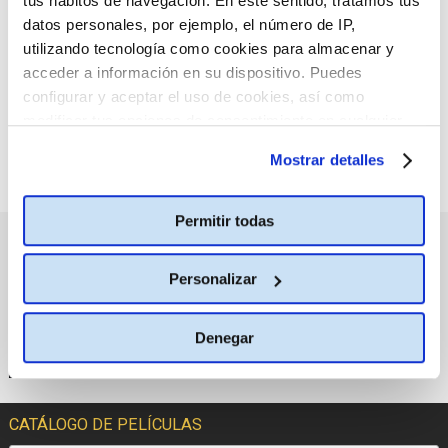
:(
No hay películas con el
tus hábitos de navegación. En este sentido, tratamos tus
criterio de búsqueda
datos personales, por ejemplo, el número de IP,
seleccionado.
utilizando tecnología como cookies para almacenar y
acceder a información en su dispositivo. Puedes
configurar y aceptar el uso de cookies, así como
modificar tus opciones de consentimiento en cualquier
momento.
Más información
Mostrar detalles
Permitir todas
PRÓXIMOS ESTRENOS
Personalizar
Denegar
CATÁLOGO DE PELÍCULAS