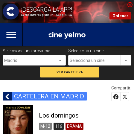
La encontrarás gratis en - Google Play
Obtener
Selecciona una provincia
Selecciona un cine
Madrid
Selecciona un cine
Compartir:
CARTELERA EN MADRID
Los domingos
M-12
116
DRAMA