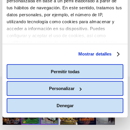
personalizada en base a un perfil elaborado a partir de
tus hábitos de navegación. En este sentido, tratamos tus
:(
datos personales, por ejemplo, el número de IP,
No hay películas con el
criterio de búsqueda
utilizando tecnología como cookies para almacenar y
seleccionado.
acceder a información en su dispositivo. Puedes
configurar y aceptar el uso de cookies, así como
modificar tus opciones de consentimiento en cualquier
momento.
Más información
Mostrar detalles
Permitir todas
PRÓXIMOS ESTRENOS
Personalizar
Denegar