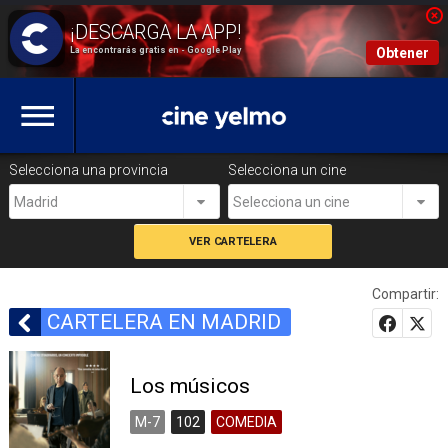
La encontrarás gratis en - Google Play
Obtener
Selecciona una provincia
Selecciona un cine
Madrid
Selecciona un cine
Compartir:
CARTELERA EN MADRID
Los músicos
M-7
102
COMEDIA