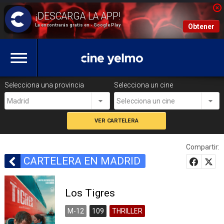
La encontrarás gratis en - Google Play
Obtener
Selecciona una provincia
Selecciona un cine
Madrid
Selecciona un cine
Compartir:
CARTELERA EN MADRID
Los Tigres
M-12
109
THRILLER