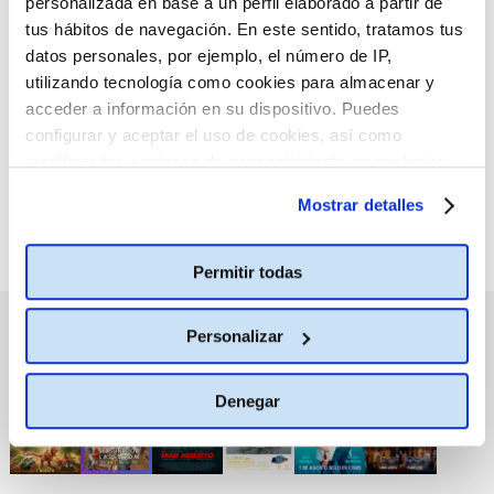
personalizada en base a un perfil elaborado a partir de
tus hábitos de navegación. En este sentido, tratamos tus
:(
datos personales, por ejemplo, el número de IP,
No hay películas con el
criterio de búsqueda
utilizando tecnología como cookies para almacenar y
seleccionado.
acceder a información en su dispositivo. Puedes
configurar y aceptar el uso de cookies, así como
modificar tus opciones de consentimiento en cualquier
momento.
Más información
Mostrar detalles
Permitir todas
PRÓXIMOS ESTRENOS
Personalizar
Denegar