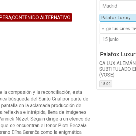
Madrid
PERA,CONTENIDO ALTERNATIVO
Palafox Luxury
15 junio
Palafox Luxur
CA LUX ALEMÁN
SUBTITULADO E
(VOSE)
18:00
e la compasión y la reconciliación, esta
oica búsqueda del Santo Grial por parte de
n pantalla en la aclamada producción de
 reflexiva e intrépida, llena de imágenes
annick Nézet-Séguin dirige a un elenco de
 que se encuentran el tenor Piotr Beczała
prano Elīna Garanča como la enigmática