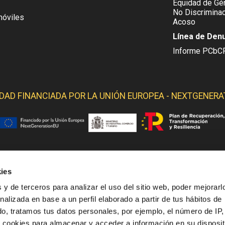
Equidad de Gén
No Discriminac
móviles
Acoso
Línea de Den
Informe PCbC
IDAD FINANCIADA POR LA
UNIÓN EUROPEA - NEXTGENERA
ies
 YELMO OBTIENE SOPORTE DE LOS SIGUIENTES ORGANI
 y de terceros para analizar el uso del sitio web, poder mejorarl
nalizada en base a un perfil elaborado a partir de tus hábitos de
o, tratamos tus datos personales, por ejemplo, el número de IP,
o cookies para almacenar y acceder a información en su disposit