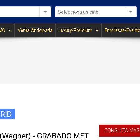
Selecciona un cine
MO
Venta Anticipada
Luxury/Premium
Empresas/Event
RID
CONSULTA MÁS
 (Wagner) - GRABADO MET