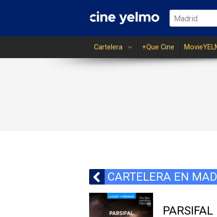
Madrid
Cartelera
+Que Cine
MovieYEL
CARTELERA EN MAD
PARSIFAL