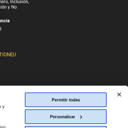
ero, Inclusión,
ión y No
uncia
R
TIONEU
SMOS:
Permitir todas
o y
Personalizar
ivo.