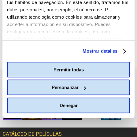
tus hábitos de navegación. En este sentido, tratamos tus
:(
No hay películas con el
datos personales, por ejemplo, el número de IP,
criterio de búsqueda
seleccionado.
utilizando tecnología como cookies para almacenar y
acceder a información en su dispositivo. Puedes
configurar y aceptar el uso de cookies, así como
modificar tus opciones de consentimiento en cualquier
momento.
Más información
Mostrar detalles
Permitir todas
PRÓXIMOS ESTRENOS
Personalizar
Denegar
CATÁLOGO DE PELÍCULAS