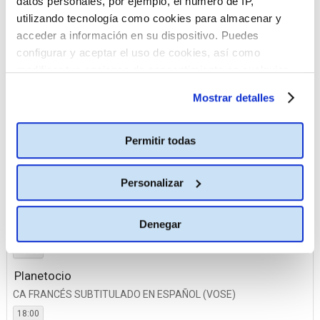
datos personales, por ejemplo, el número de IP,
Planetocio
utilizando tecnología como cookies para almacenar y
acceder a información en su dispositivo. Puedes
configurar y aceptar el uso de cookies, así como
05 diciembre
modificar tus opciones de consentimiento en cualquier
Ideal
momento.
Más información
Mostrar detalles
CA FRANCÉS SUBTITULADO EN ESPAÑOL (VOSE)
18:00
Permitir todas
La Vaguada
CA FRANCÉS SUBTITULADO EN ESPAÑOL (VOSE)
Personalizar
18:00
Plaza Norte 2
Denegar
CA FRANCÉS SUBTITULADO EN ESPAÑOL (VOSE)
18:00
Planetocio
CA FRANCÉS SUBTITULADO EN ESPAÑOL (VOSE)
18:00