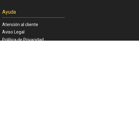
Ayuda
Atención al cliente
Aviso Legal
Política de Privacidad
Politica de Cookies
ACTIVIDAD FINANCIADA POR LA
UNIÓN EUROPEA - NEXTGENERATIONEU
CINE YELMO OBTIENE SOPORTE
DE LOS SIGUIENTES ORGANISMOS: