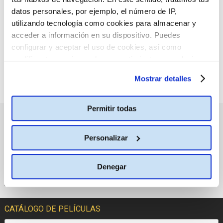
:(
criterio de búsqueda
datos personales, por ejemplo, el número de IP,
seleccionado.
utilizando tecnología como cookies para almacenar y
acceder a información en su dispositivo. Puedes
configurar y aceptar el uso de cookies, así como
modificar tus opciones de consentimiento en cualquier
momento.
Más información
Mostrar detalles
Permitir todas
PRÓXIMOS ESTRENOS
Personalizar
Denegar
CATÁLOGO DE PELÍCULAS