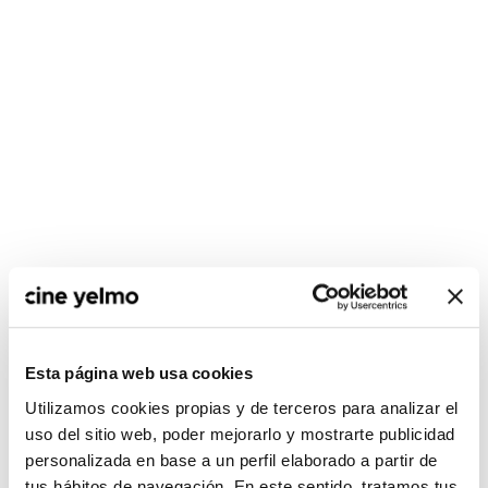
CONSULTA MÁS HORARIOS
Esta página web usa cookies
Utilizamos cookies propias y de terceros para analizar el
uso del sitio web, poder mejorarlo y mostrarte publicidad
personalizada en base a un perfil elaborado a partir de
No hay películas con el
tus hábitos de navegación. En este sentido, tratamos tus