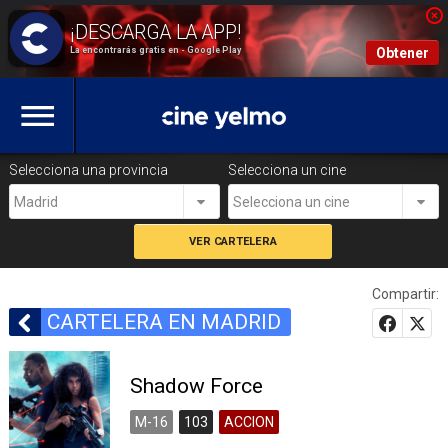
La encontrarás gratis en - Google Play
Obtener
Selecciona una provincia
Selecciona un cine
Madrid
Selecciona un cine
Compartir:
CARTELERA EN MADRID
Shadow Force
M-16
103
ACCION