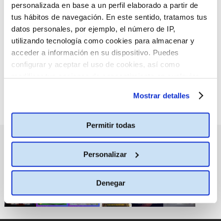
personalizada en base a un perfil elaborado a partir de
Palafox Luxury
tus hábitos de navegación. En este sentido, tratamos tus
datos personales, por ejemplo, el número de IP,
utilizando tecnología como cookies para almacenar y
30 marzo
acceder a información en su dispositivo. Puedes
configurar y aceptar el uso de cookies, así como
Palafox Luxury
modificar tus opciones de consentimiento en cualquier
CA LUX INGLÉS SUBTITULADO EN ESPAÑOL (VOSE)
momento.
Más información
Mostrar detalles
18:00
Permitir todas
PRÓXIMOS ESTRENOS
Personalizar
Denegar