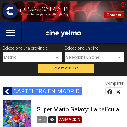
La encontrarás gratis en - Google Play
Obtener
Selecciona una provincia
Selecciona un cine
Madrid
Selecciona un cine
Compartir:
CARTELERA EN MADRID
Super Mario Galaxy: La película
M-7
98
ANIMACION