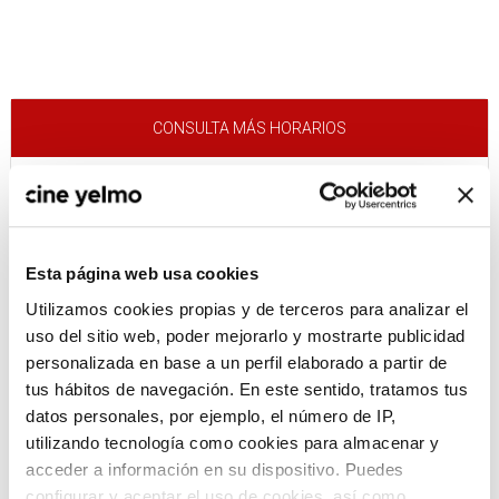
CONSULTA MÁS HORARIOS
Esta página web usa cookies
:(
No hay películas con el
criterio de búsqueda
Utilizamos cookies propias y de terceros para analizar el
seleccionado.
uso del sitio web, poder mejorarlo y mostrarte publicidad
personalizada en base a un perfil elaborado a partir de
tus hábitos de navegación. En este sentido, tratamos tus
datos personales, por ejemplo, el número de IP,
utilizando tecnología como cookies para almacenar y
acceder a información en su dispositivo. Puedes
configurar y aceptar el uso de cookies, así como