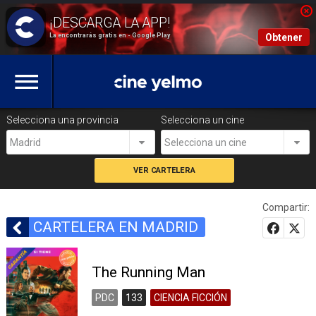
La encontrarás gratis en - Google Play
Obtener
Selecciona una provincia
Selecciona un cine
Madrid
Selecciona un cine
Compartir:
CARTELERA EN MADRID
The Running Man
PDC
133
CIENCIA FICCIÓN