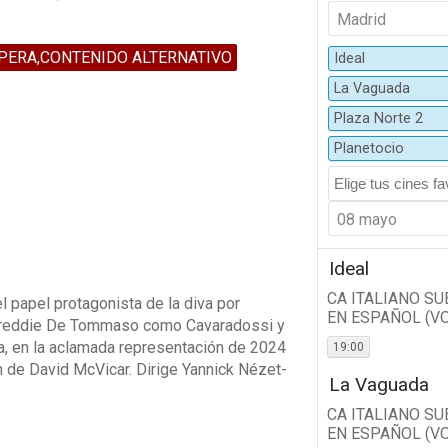
Madrid
PERA,CONTENIDO ALTERNATIVO
Ideal
La Vaguada
Plaza Norte 2
Planetocio
08 mayo
Ideal
CA ITALIANO S
l papel protagonista de la diva por
EN ESPAÑOL (V
r Freddie De Tommaso como Cavaradossi y
a, en la aclamada representación de 2024
19:00
 de David McVicar. Dirige Yannick Nézet-
La Vaguada
CA ITALIANO S
EN ESPAÑOL (V