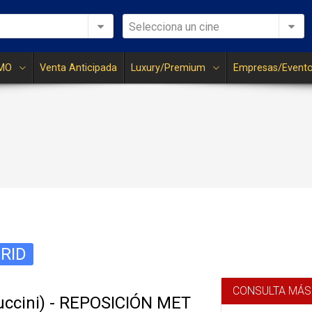
Selecciona un cine
MO
Venta Anticipada
Luxury/Premium
Empresas/Event
RID
CONSULTA MÁS
ccini) - REPOSICIÓN MET