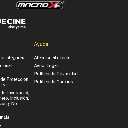
Ayuda
de integridad
Atención al cliente
acional
Aviso Legal
Política de Privacidad
l de Protección
Politica de Cookies
les
 de Diversidad,
ero, Inclusión,
ión y No
uncia
R