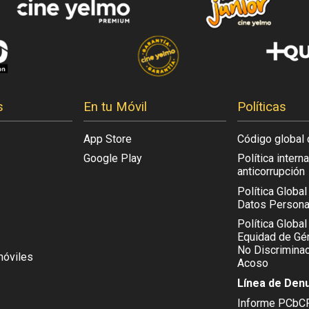
s
En tu Móvil
Políticas
App Store
Código global 
Google Play
Política intern
anticorrupción
Política Globa
Datos Persona
Política Global
Equidad de Gén
No Discriminac
móviles
Acoso
Línea de Den
Informe PCbC