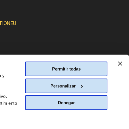
TIONEU
SMOS:
Permitir todas
o y
Personalizar
ivo.
Denegar
ntimiento