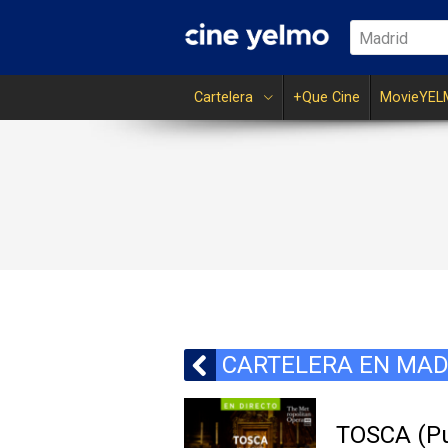
Madrid
Cartelera
+Que Cine
MovieYEL
CARTELERA EN MAD
TOSCA (Pu