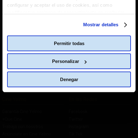
Tu navegador solicitará permiso para acceder a tu
configurar y aceptar el uso de cookies, así como
ubicación.
modificar tus opciones de consentimiento en cualquier
Cliquea en
"Permitir"
para localizar tu provincia
momento.
Más información
Mostrar detalles
Mejor No
¡Permitir!
No volver a mostrar
Permitir todas
CATÁLOGO DE PELÍCULAS
Personalizar
CAMBIAR DE PAÍS
Denegar
España
Cine Yelmo
En las Redes
Garantía Cine Yelmo
Facebook
+Que Cine
Twitter
Trabaja con nosotros
Instagram
Anúnciate en Cine Yelmo
Tik Tok