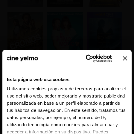
CONSULTAR CARTELERA COMPLETA
Esta página web usa cookies
Utilizamos cookies propias y de terceros para analizar el
uso del sitio web, poder mejorarlo y mostrarte publicidad
×
personalizada en base a un perfil elaborado a partir de
tus hábitos de navegación. En este sentido, tratamos tus
datos personales, por ejemplo, el número de IP,
¿Nos dejas saber qué YELMO CINES te queda
utilizando tecnología como cookies para almacenar y
más cerca?
acceder a información en su dispositivo. Puedes