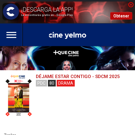
La encontrarás gratis en - Google Play
Obtener
DÉJAME ESTAR CONTIGO - SDCM 2025
PDC
80
DRAMA