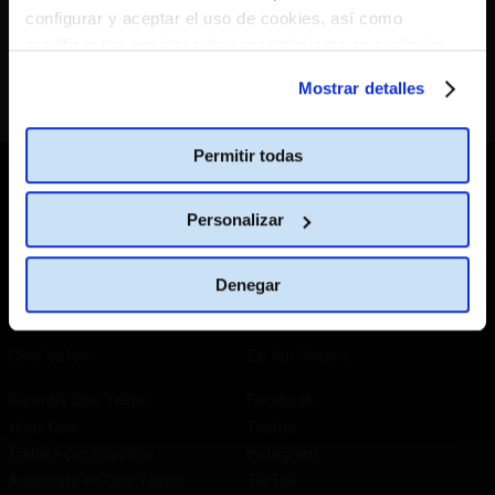
Tu navegador solicitará permiso para acceder a tu
configurar y aceptar el uso de cookies, así como
ubicación.
modificar tus opciones de consentimiento en cualquier
Cliquea en
"Permitir"
para localizar tu provincia
momento.
Más información
Mostrar detalles
Mejor No
¡Permitir!
No volver a mostrar
Permitir todas
CATÁLOGO DE PELÍCULAS
Personalizar
CAMBIAR DE PAÍS
Denegar
España
Cine Yelmo
En las Redes
Garantía Cine Yelmo
Facebook
+Que Cine
Twitter
Trabaja con nosotros
Instagram
Anúnciate en Cine Yelmo
Tik Tok