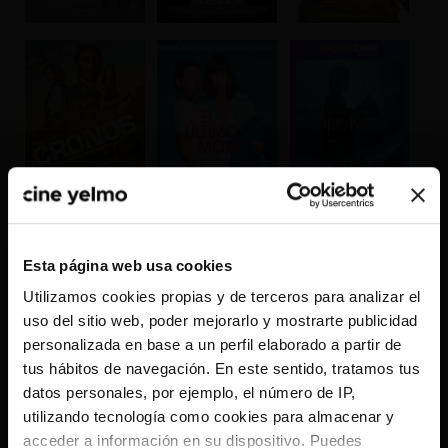
CONSULTAR CARTELERA COMPLETA
Esta página web usa cookies
Utilizamos cookies propias y de terceros para analizar el
uso del sitio web, poder mejorarlo y mostrarte publicidad
×
personalizada en base a un perfil elaborado a partir de
tus hábitos de navegación. En este sentido, tratamos tus
datos personales, por ejemplo, el número de IP,
¿Nos dejas saber qué YELMO CINES te queda
utilizando tecnología como cookies para almacenar y
más cerca?
acceder a información en su dispositivo. Puedes