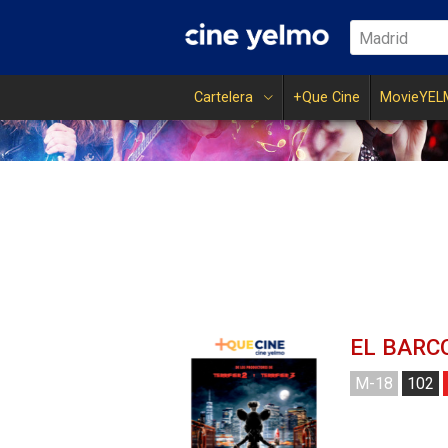
Madrid
Cartelera
+Que Cine
MovieYEL
EL BARC
M-18
102