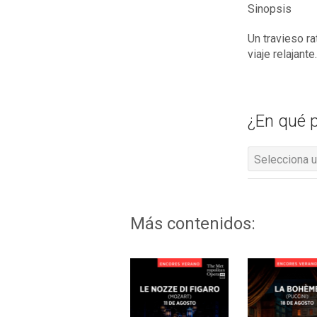
Sinopsis
Un travieso r
viaje relajant
¿En qué p
Selecciona u
Más contenidos: