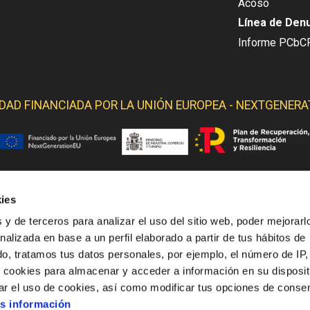
Acoso
Línea de Den
Informe PCbC
IDAD FINANCIADA POR LA
UNIÓN EUROPEA - NEXTGENERA
ies
 YELMO OBTIENE SOPORTE DE LOS SIGUIENTES ORGANI
 y de terceros para analizar el uso del sitio web, poder mejorarl
nalizada en base a un perfil elaborado a partir de tus hábitos de
o, tratamos tus datos personales, por ejemplo, el número de IP,
o cookies para almacenar y acceder a información en su disposit
ar el uso de cookies, así como modificar tus opciones de conse
s información