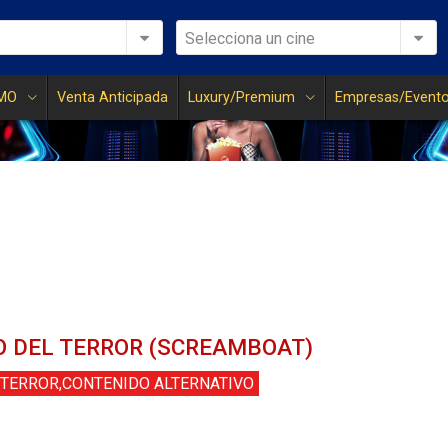
Selecciona un cine
MO
Venta Anticipada
Luxury/Premium
Empresas/Event
O DEL TERROR (SCREAMBOAT)
TERROR,CONTENIDO ALTERNATIVO