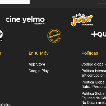
s
En tu Móvil
Políticas
App Store
Código global 
Google Play
Política intern
anticorrupción
Política Globa
Datos Persona
Política Global
Equidad de Gén
No Discriminac
móviles