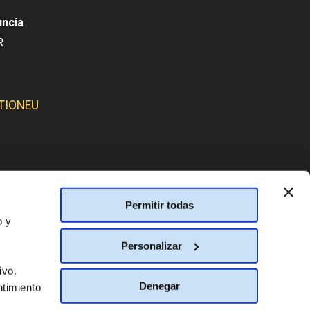
uncia
R
TIONEU
Permitir todas
SMOS:
o y
Personalizar
ivo.
Denegar
ntimiento